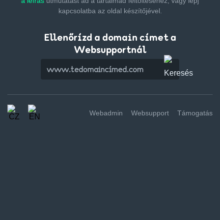
a leírás
útmutatást ad a tartalmad feltöltéséhez,
vagy lépj
kapcsolatba az oldal készítőjével.
Ellenőrízd a domain címet a
Websupportnál
Webadmin
Websupport
Támogatás