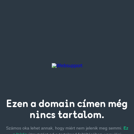
Ezen a
domain címen
még
nincs tartalom.
Számos oka lehet annak, hogy miért nem jelenik meg semmi.
Ez